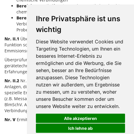
Bereich P
Partikelförmige und an Partikeln adsorbierte
chemische Verbindungen
Ihre Privatsphäre ist uns
Bereich Sp
Spezielle Probenahme von Stoffen und
Verbindungen, die einen besonderen Aufwand bei der
wichtig
Probenahme und Analyse erfordern
Nr. II.1
Überprüfung des ordnungsgemäßen Einbaus und der
Diese Website verwendet Cookies und
Funktion sowie Kalibrierung kontinuierlich arbeitender
Targeting Technologien, um Ihnen ein
Emmisionsmesseinrichtungen
besseres Internet-Erlebnis zu
Überprüfungen und Kalibrierungen an Anlagen, die eine
ermöglichen und die Werbung, die Sie
gerätetechnische Ausstattung und Kenntnisse und
sehen, besser an Ihre Bedürfnisse
Erfahrungen erfordern.
anzupassen. Diese Technologien
Nr. II.2
Nr. II.1 und Überprüfungen und Kalibrierungen an
nutzen wir außerdem, um Ergebnisse
Anlagen, die eine spezielle gerätetechnische Ausstattung und
zu messen, um zu verstehen, woher
spezielle Erfahrungen des fachkundigen Personals erffordern
(z.B. Messaufgaben nach Nr. 5.3.3. TA Luft für Anlagen der 4.
unsere Besucher kommen oder um
BlmSchV. Anhang Spalte 1: Tätigkeiten nach § 10 in
unsere Website weiter zu entwickeln.
Verbindung mit § 11 Abs. 1 Nr. 3 der 17. BlmSchV)
Alle akzeptieren
Nr. V
Ermittlung von Geräuschen
Ich lehne ab